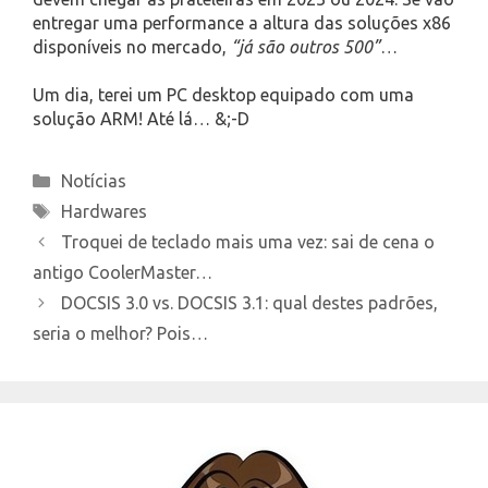
entregar uma performance a altura das soluções x86
disponíveis no mercado,
“já são outros 500”
…
Um dia, terei um PC desktop equipado com uma
solução ARM! Até lá… &;-D
Categories
Notícias
Tags
Hardwares
Troquei de teclado mais uma vez: sai de cena o
antigo CoolerMaster…
DOCSIS 3.0 vs. DOCSIS 3.1: qual destes padrões,
seria o melhor? Pois…