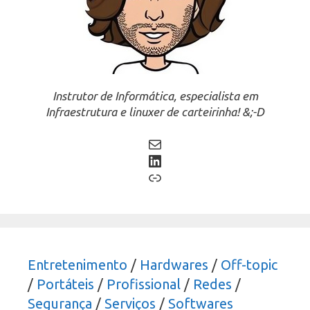
Instrutor de Informática, especialista em
Infraestrutura e linuxer de carteirinha! &;-D
Mail
LinkedIn
Link
Entretenimento
/
Hardwares
/
Off-topic
/
Portáteis
/
Profissional
/
Redes
/
Segurança
/
Serviços
/
Softwares