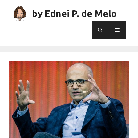
Skip
to
by Ednei P. de Melo
content
Menu