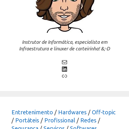
Instrutor de Informática, especialista em
Infraestrutura e linuxer de carteirinha! &;-D
Mail
LinkedIn
Link
Entretenimento
/
Hardwares
/
Off-topic
/
Portáteis
/
Profissional
/
Redes
/
Segurança
/
Serviços
/
Softwares