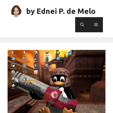
Skip
to
by Ednei P. de Melo
content
Menu