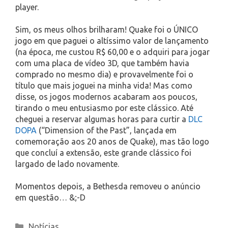
player.
Sim, os meus olhos brilharam! Quake foi o ÚNICO
jogo em que paguei o altíssimo valor de lançamento
(na época, me custou R$ 60,00 e o adquiri para jogar
com uma placa de vídeo 3D, que também havia
comprado no mesmo dia) e provavelmente foi o
título que mais joguei na minha vida! Mas como
disse, os jogos modernos acabaram aos poucos,
tirando o meu entusiasmo por este clássico. Até
cheguei a reservar algumas horas para curtir a
DLC
DOPA
(“Dimension of the Past”, lançada em
comemoração aos 20 anos de Quake), mas tão logo
que concluí a extensão, este grande clássico foi
largado de lado novamente.
Momentos depois, a Bethesda removeu o anúncio
em questão… &;-D
Categories
Notícias