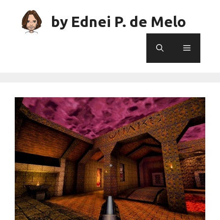
Skip
to
by Ednei P. de Melo
content
Menu