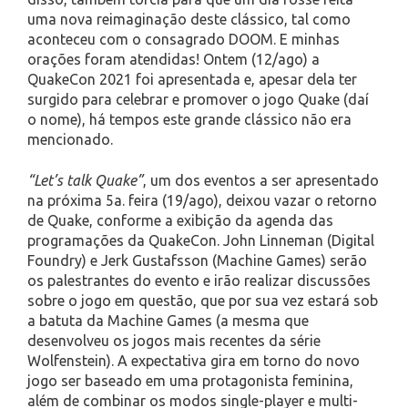
uma nova reimaginação deste clássico, tal como
aconteceu com o consagrado DOOM. E minhas
orações foram atendidas! Ontem (12/ago) a
QuakeCon 2021 foi apresentada e, apesar dela ter
surgido para celebrar e promover o jogo Quake (daí
o nome), há tempos este grande clássico não era
mencionado.
“Let’s talk Quake”
, um dos eventos a ser apresentado
na próxima 5a. feira (19/ago), deixou vazar o retorno
de Quake, conforme a exibição da agenda das
programações da QuakeCon. John Linneman (Digital
Foundry) e Jerk Gustafsson (Machine Games) serão
os palestrantes do evento e irão realizar discussões
sobre o jogo em questão, que por sua vez estará sob
a batuta da Machine Games (a mesma que
desenvolveu os jogos mais recentes da série
Wolfenstein). A expectativa gira em torno do novo
jogo ser baseado em uma protagonista feminina,
além de combinar os modos single-player e multi-