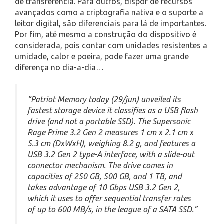
de transferência. Para outros, dispor de recursos
avançados como a criptografia nativa e o suporte a
leitor digital, são diferenciais para lá de importantes.
Por fim, até mesmo a construção do dispositivo é
considerada, pois contar com unidades resistentes a
umidade, calor e poeira, pode fazer uma grande
diferença no dia-a-dia…
“Patriot Memory today (29/jun) unveiled its
fastest storage device it classifies as a USB flash
drive (and not a portable SSD). The Supersonic
Rage Prime 3.2 Gen 2 measures 1 cm x 2.1 cm x
5.3 cm (DxWxH), weighing 8.2 g, and features a
USB 3.2 Gen 2 type-A interface, with a slide-out
connector mechanism. The drive comes in
capacities of 250 GB, 500 GB, and 1 TB, and
takes advantage of 10 Gbps USB 3.2 Gen 2,
which it uses to offer sequential transfer rates
of up to 600 MB/s, in the league of a SATA SSD.”