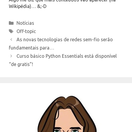
Wikipédia)… &;-D
Categories
Notícias
Tags
Off-topic
As novas tecnologias de redes sem-fio serão
fundamentais para…
Curso básico Python Essentials está disponível
“de gratis”!