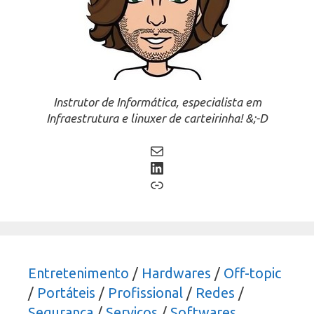
Instrutor de Informática, especialista em
Infraestrutura e linuxer de carteirinha! &;-D
Mail
LinkedIn
Link
Entretenimento
/
Hardwares
/
Off-topic
/
Portáteis
/
Profissional
/
Redes
/
Segurança
/
Serviços
/
Softwares