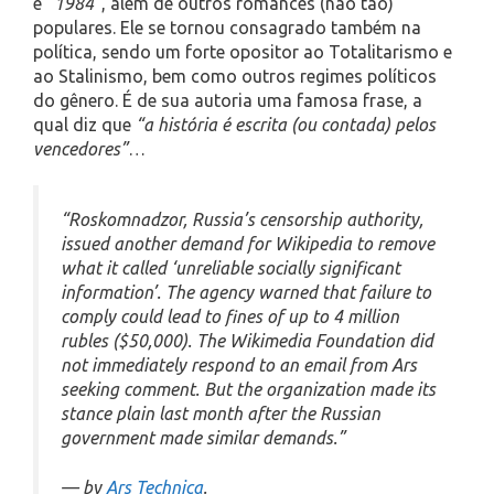
e
“1984”
, além de outros romances (não tão)
populares. Ele se tornou consagrado também na
política, sendo um forte opositor ao Totalitarismo e
ao Stalinismo, bem como outros regimes políticos
do gênero. É de sua autoria uma famosa frase, a
qual diz que
“a história é escrita (ou contada) pelos
vencedores”
…
“Roskomnadzor, Russia’s censorship authority,
issued another demand for Wikipedia to remove
what it called ‘unreliable socially significant
information’. The agency warned that failure to
comply could lead to fines of up to 4 million
rubles ($50,000). The Wikimedia Foundation did
not immediately respond to an email from Ars
seeking comment. But the organization made its
stance plain last month after the Russian
government made similar demands.”
— by
Ars Technica
.