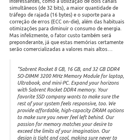
interessantes, como a utilização de dois canais
simultâneos (de 32 bits), a maior quantidade de
tráfego de rajada (16 bytes) e o suporte para a
correção de erros (ECC on-die), além das habituais
otimizações para diminuir o consumo de energia.
Mas infelizmente, o fator custo também será
preponderante, já que estas memórias certamente
serão comercializadas a valores mais altos…
“Sabrent Rocket 8 GB, 16 GB, and 32 GB DDR4
SO-DIMM 3200 MHz Memory Module for laptop,
Ultrabook, and mini-PC. Expand your horizons
with Sabrent Rocket DDR4 memory. Your
favorite SSD company wants to make sure the
rest of your system feels responsive, too. We
provide affordable, high-capacity DRAM options
to make sure you never feel left behind. Our
passion for memory matches your desire to
exceed the limits of your imagination. Our
design is tight and cool, making sure never to