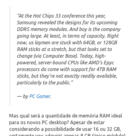
“At the Hot Chips 33 conference this year,
Samsung revealed the designs for its upcoming
DDR5 memory modules. And boy is the company
going large. At least, in terms of capacity. Right
now, us laymen are stuck with 64GB, or 128GB
RAM sticks at a stretch, but that looks set to
change (via Computer Base). Today, high-
powered, server-bound CPUs like AMD’s Epyc
processors do come with support for 4TB RAM
sticks, but they’re not exactly readily available,
particularly to the public.”
— by
PC Gamer
.
Mas qual será a quantidade de memória RAM ideal
para os novos PC desktop? Apesar de estar
considerando a possibilidade de usar 16 ou 32 GB,
certamente vou adquirir apenas 8 GB (único módulo)