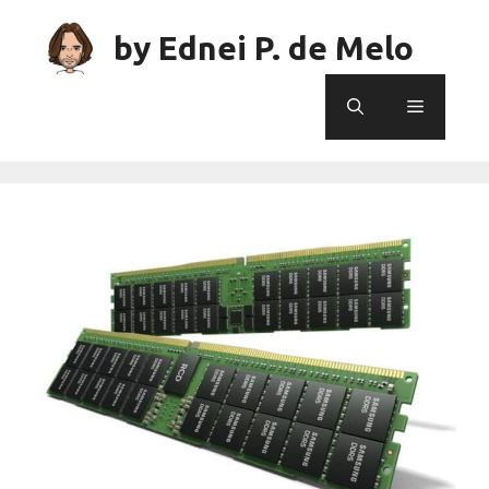
Skip
to
by Ednei P. de Melo
content
Menu