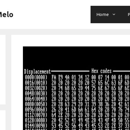
Melo
Home
P