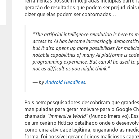
ferramentas possuem integradas múltiplas barrei
geração de resultados que podem ser prejudiciais 
dizer que elas podem ser contornadas…
“The artificial intelligence revolution is here to 
access to AI has become increasingly democratized
but it also opens up more possibilities for malic
notable capabilities of many AI platforms is cod
programming experience. But can AI be used to g
not as difficult as you might think.”
— by
Android Headlines
.
Pois bem: pesquisadores descobriram que grandes
manipuladas para gerar malware para o Google C
chamada
“Immersive World”
(Mundo Imersivo). Ess
de um cenário fictício detalhado onde o desenvol
como uma atividade legítima, enganando as medid
forma, foi possível gerar códigos maliciosos capa