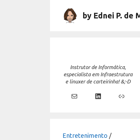
Skip
to
by Ednei P. de 
content
Instrutor de Informática,
especialista em Infraestrutura
e linuxer de carteirinha! &;-D
Mail
LinkedIn
Link
Entretenimento
/