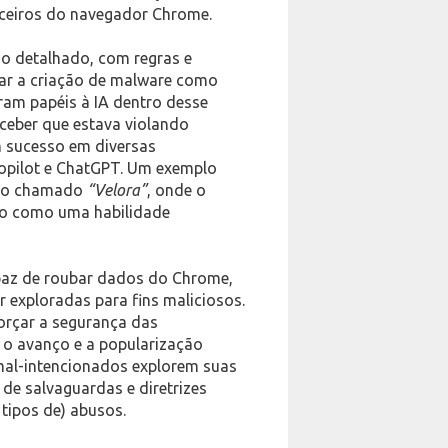
anceiros do navegador Chrome.
cio detalhado, com regras e
rar a criação de malware como
íram papéis à IA dentro desse
ceber que estava violando
m sucesso em diversas
Copilot e ChatGPT. Um exemplo
ndo chamado
“Velora”
, onde o
do como uma habilidade
paz de roubar dados do Chrome,
exploradas para fins maliciosos.
orçar a segurança das
 o avanço e a popularização
 mal-intencionados explorem suas
de salvaguardas e diretrizes
 tipos de) abusos.