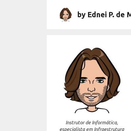
Skip
to
by Ednei P. de 
content
Instrutor de Informática,
especialista em Infraestrutura