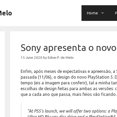
Melo
Home
P
Sony apresenta o novo
15 June 2020
by
Ednei P. de Melo
Enfim, após meses de expectativas e apreensão, 
passada (11/06), o design do novo PlayStation 5. 
tempo (eis a imagem para conferir), tal a minha t
escolhas de design feitas para ambas as versões: 
que a cada ano que passa, mais feios vão ficand
“At PS5’s launch, we will offer two options: a P
Ultra HD Blu-ray disc drive and a PlayStation®5 D