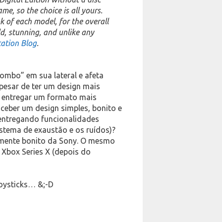
me, so the choice is all yours.
k of each model, for the overall
ld, stunning, and unlike any
tation Blog
.
ombo” em sua lateral e afeta
apesar de ter um design mais
o entregar um formato mais
onceber um design simples, bonito e
 entregando funcionalidades
stema de exaustão e os ruídos)?
almente bonito da Sony. O mesmo
 Xbox Series X (depois do
oysticks… &;-D