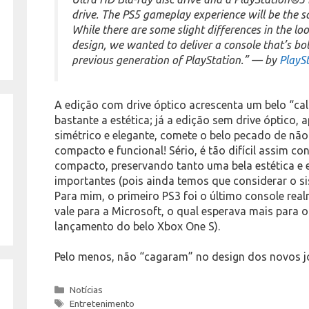
drive. The PS5 gameplay experience will be the sa
While there are some slight differences in the loo
design, we wanted to deliver a console that’s bo
previous generation of PlayStation.” — by
PlayS
A edição com drive óptico acrescenta um belo “cal
bastante a estética; já a edição sem drive óptico, 
simétrico e elegante, comete o belo pecado de nã
compacto e funcional! Sério, é tão difícil assim c
compacto, preservando tanto uma bela estética e
importantes (pois ainda temos que considerar o si
Para mim, o primeiro PS3 foi o último console re
vale para a Microsoft, o qual esperava mais para o
lançamento do belo Xbox One S).
Pelo menos, não “cagaram” no design dos novos j
Categories
Notícias
Tags
Entretenimento