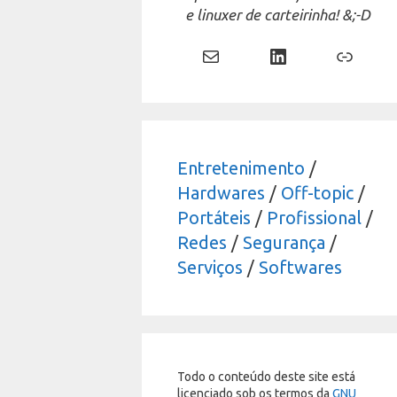
e linuxer de carteirinha! &;-D
Mail
LinkedIn
Link
Entretenimento
/
Hardwares
/
Off-topic
/
Portáteis
/
Profissional
/
Redes
/
Segurança
/
Serviços
/
Softwares
Todo o conteúdo deste site está
licenciado sob os termos da
GNU