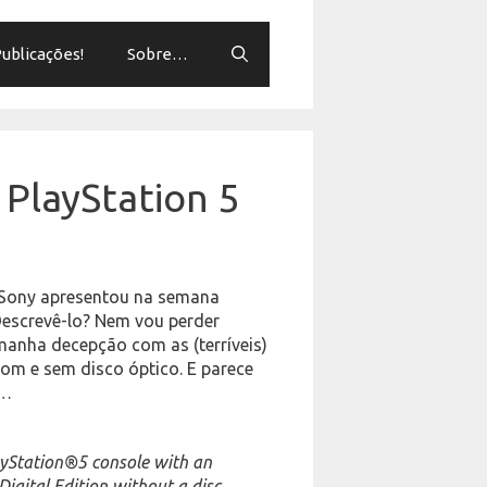
ublicações!
Sobre…
 PlayStation 5
a Sony apresentou na semana
Descrevê-lo? Nem vou perder
amanha decepção com as (terríveis)
com e sem disco óptico. E parece
o…
layStation®5 console with an
igital Edition without a disc