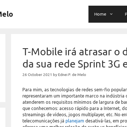
Melo
Home
P
T-Mobile irá atrasar o
da sua rede Sprint 3G
26 October 2021
by
Ednei P. de Melo
Para mim, as tecnologias de redes sem-fio popul
representaram um importante marco na indústria 
atenderem os requisitos mínimos de largura de b
que conhecemos: acesso rápido para a Internet, d
streamings de vídeos, jogos multiplayer, etc. No 
telecomunicações já
planejam
desativá-las, em pro
ofereça uma melhor relação de custo vs benefíci