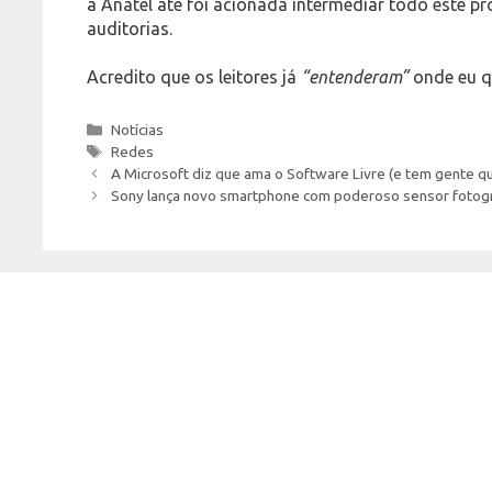
a Anatel até foi acionada intermediar todo este pr
auditorias.
Acredito que os leitores já
“entenderam”
onde eu q
Categories
Notícias
Tags
Redes
A Microsoft diz que ama o Software Livre (e tem gente q
Sony lança novo smartphone com poderoso sensor fotogr