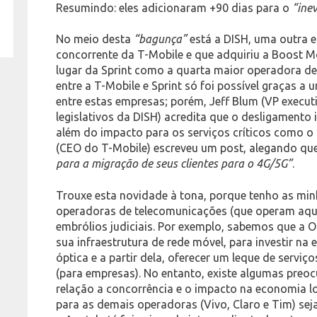
Resumindo: eles adicionaram +90 dias para o
“inev
No meio desta
“bagunça”
está a DISH, uma outra 
concorrente da T-Mobile e que adquiriu a Boost M
lugar da Sprint como a quarta maior operadora de
entre a T-Mobile e Sprint só foi possível graças a
entre estas empresas; porém, Jeff Blum (VP execut
legislativos da DISH) acredita que o desligamento i
além do impacto para os serviços críticos como o 
(CEO do T-Mobile) escreveu um post, alegando qu
para a migração de seus clientes para o 4G/5G”
.
Trouxe esta novidade à tona, porque tenho as min
operadoras de telecomunicações (que operam aqui 
embrólios judiciais. Por exemplo, sabemos que a O
sua infraestrutura de rede móvel, para investir na
óptica e a partir dela, oferecer um leque de serviç
(para empresas). No entanto, existe algumas preo
relação a concorrência e o impacto na economia lo
para as demais operadoras (Vivo, Claro e Tim) seja 