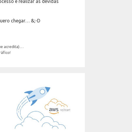
ocesso e realizar as devidas
uero chegar… &;-D
ue acredita)…
áfico!