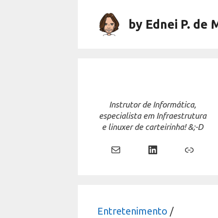
Skip
to
by Ednei P. de 
content
Instrutor de Informática,
especialista em Infraestrutura
e linuxer de carteirinha! &;-D
Mail
LinkedIn
Link
Entretenimento
/