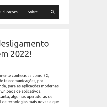
ublicações!
Sobre…
 desligamento
 em 2022!
armente conhecidas como 3G,
de telecomunicações, por
anda, para as aplicações modernas
ownloads de aplicativos,
entanto, algumas operadoras de
l de tecnologias mais novas e que
os…