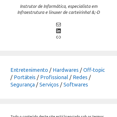
Instrutor de Informática, especialista em
Infraestrutura e linuxer de carteirinha! &;-D
Mail
LinkedIn
Link
Entretenimento
/
Hardwares
/
Off-topic
/
Portáteis
/
Profissional
/
Redes
/
Segurança
/
Serviços
/
Softwares
Todo o conteúdo deste site está licenciado sob os termos