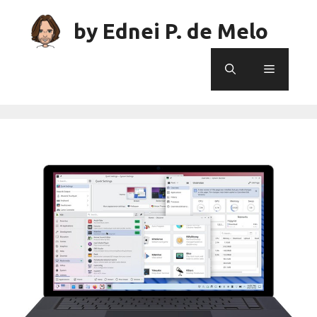
Skip
to
by Ednei P. de Melo
content
Menu