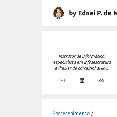
Skip
to
by Ednei P. de 
content
Instrutor de Informática,
especialista em Infraestrutura
e linuxer de carteirinha! &;-D
Mail
LinkedIn
Link
Entretenimento
/