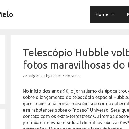
Melo
Home
P
Telescópio Hubble volta
fotos maravilhosas do
22 July 2021
by
Ednei P. de Melo
No início dos anos 90, o jornalismo da época trou
sobre o lançamento do telescópio espacial Hubble
garoto ainda na pré-adolescência e com a cabecinh
e mirabolantes sobre o “nosso” Universo! Será que
contato com os extra-terrestres? Ou iremos desenc
por invadir o espaço sideral de outras civilizaçõe
apreensões, já que nem armas a laser tínhamos…