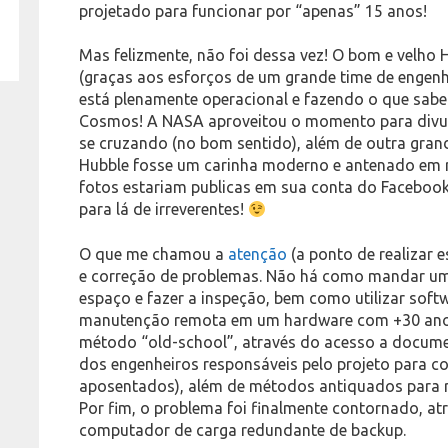
projetado para funcionar por “apenas” 15 anos!
Mas felizmente, não foi dessa vez! O bom e velho 
(graças aos esforços de um grande time de enge
está plenamente operacional e fazendo o que sabe 
Cosmos! A NASA aproveitou o momento para divul
se cruzando (no bom sentido), além de outra grand
Hubble fosse um carinha moderno e antenado em r
fotos estariam publicas em sua conta do Faceboo
para lá de irreverentes!
O que me chamou a
atenção
(a ponto de realizar e
e correção de problemas. Não há como mandar um 
espaço e fazer a inspeção, bem como utilizar sof
manutenção remota em um hardware com +30 anos! 
método “old-school”, através do acesso a docume
dos engenheiros responsáveis pelo projeto para co
aposentados), além de métodos antiquados para r
Por fim, o problema foi finalmente contornado, at
computador de carga redundante de backup.