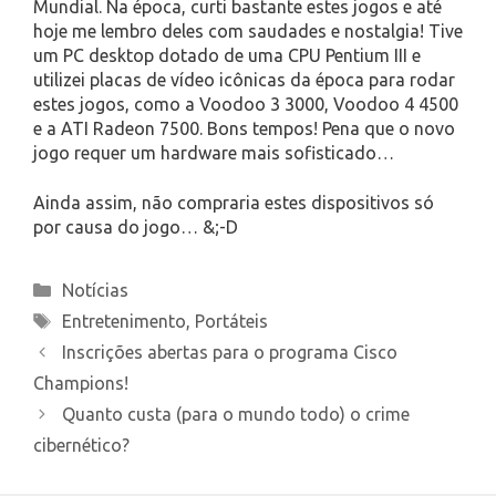
Mundial. Na época, curti bastante estes jogos e até
hoje me lembro deles com saudades e nostalgia! Tive
um PC desktop dotado de uma CPU Pentium III e
utilizei placas de vídeo icônicas da época para rodar
estes jogos, como a Voodoo 3 3000, Voodoo 4 4500
e a ATI Radeon 7500. Bons tempos! Pena que o novo
jogo requer um hardware mais sofisticado…
Ainda assim, não compraria estes dispositivos só
por causa do jogo… &;-D
Categories
Notícias
Tags
Entretenimento
,
Portáteis
Inscrições abertas para o programa Cisco
Champions!
Quanto custa (para o mundo todo) o crime
cibernético?