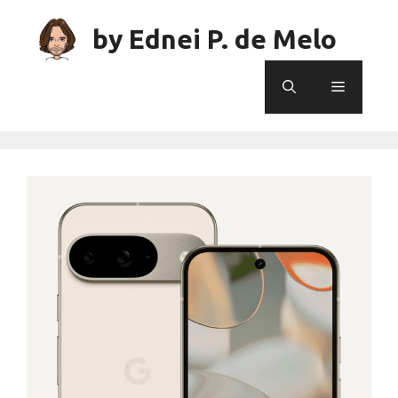
Skip
to
by Ednei P. de Melo
content
Menu