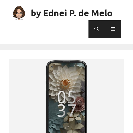
Skip
to
by Ednei P. de Melo
content
Menu