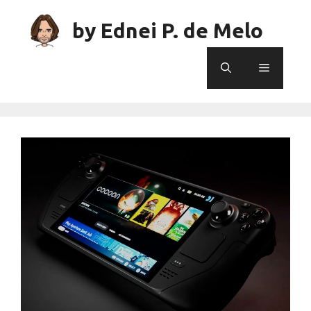
Skip
to
by Ednei P. de Melo
content
Menu