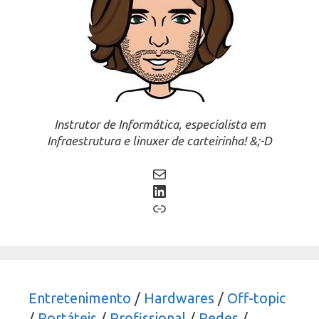
Instrutor de Informática, especialista em
Infraestrutura e linuxer de carteirinha! &;-D
Mail
LinkedIn
Link
Entretenimento
/
Hardwares
/
Off-topic
/
Portáteis
/
Profissional
/
Redes
/