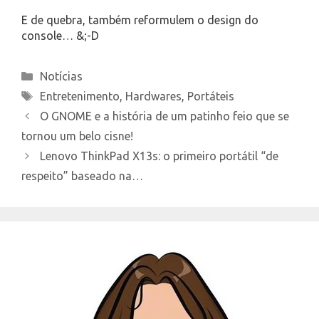
E de quebra, também reformulem o design do
console… &;-D
Categories
Notícias
Tags
Entretenimento
,
Hardwares
,
Portáteis
O GNOME e a história de um patinho feio que se
tornou um belo cisne!
Lenovo ThinkPad X13s: o primeiro portátil “de
respeito” baseado na…