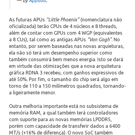
— by
Appuals
.
As futuras APUs
“Little Phoenix”
(nomenclatura não
oficializada) terão CPUs de 4 núcleos e 8 threads,
além de contar com GPUs com 4 WGP (equivalentes
a 8 CUs), tal como as antigas APUs
“Van Gogh”
. No
entanto, por serem baseadas nas novas arquieturas,
ela não só terá um desempenho superior como
também consumirá bem menos energia. Isto se dará
em virtude das otimizações que a nova arquitetura
gráfica RDNA 3 recebeu, com ganhos expressivos de
até 50%. Por fim, o tamanho do chip será algo em
torno de 110 a 150 milímetros quadrados, tornando-
a ligeiramente menor.
Outra melhoria importante está no subsistema de
memória RAM, a qual também terá controladores
com suporte para as novas memórias LPDDR5,
porém com capacidade de transferir dados a 6400
MT/s (+16% de diferença). O novo SoC também