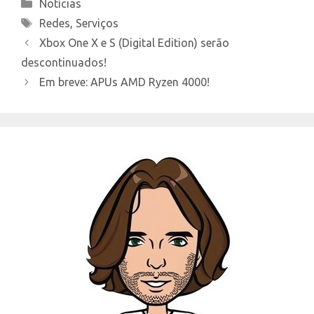
Categories
Notícias
Tags
Redes
,
Serviços
Xbox One X e S (Digital Edition) serão
descontinuados!
Em breve: APUs AMD Ryzen 4000!