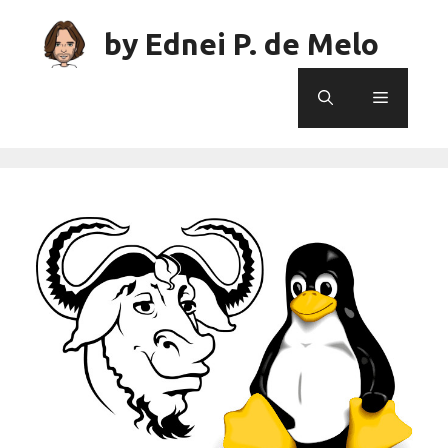
Skip
to
by Ednei P. de Melo
content
Menu