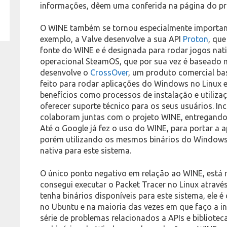
informações, dêem uma conferida na página do pr
O WINE também se tornou especialmente importan
exemplo, a Valve desenvolve a sua API
Proton
, qu
fonte do WINE e é designada para rodar jogos na
operacional SteamOS, que por sua vez é baseado n
desenvolve o
CrossOver
, um produto comercial b
feito para rodar aplicações do Windows no Linux
benefícios como processos de instalação e utiliza
oferecer suporte técnico para os seus usuários. I
colaboram juntas com o projeto WINE, entregando 
Até o Google já fez o uso do WINE, para portar a a
porém utilizando os mesmos binários do Windows
nativa para este sistema.
O único ponto negativo em relação ao WINE, está 
consegui executar o Packet Tracer no Linux atravé
tenha binários disponíveis para este sistema, ele 
no Ubuntu e na maioria das vezes em que faço a i
série de problemas relacionados a APIs e bibliotec