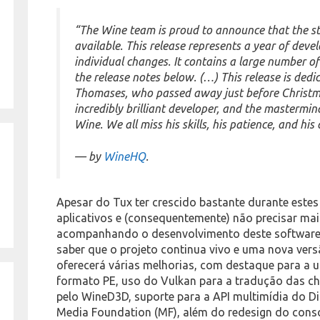
“The Wine team is proud to announce that the st
available. This release represents a year of dev
individual changes. It contains a large number of
the release notes below. (…) This release is ded
Thomases, who passed away just before Christma
incredibly brilliant developer, and the mastermi
Wine. We all miss his skills, his patience, and hi
— by
WineHQ
.
Apesar do Tux ter crescido bastante durante este
aplicativos e (consequentemente) não precisar ma
acompanhando o desenvolvimento deste software. 
saber que o projeto continua vivo e uma nova vers
oferecerá várias melhorias, com destaque para a u
formato PE, uso do Vulkan para a tradução das ch
pelo WineD3D, suporte para a API multimídia do D
Media Foundation (MF), além do redesign do cons