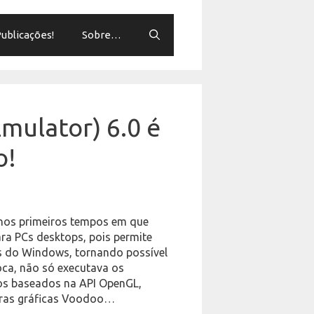
ublicações!
Sobre…
mulator) 6.0 é
o!
 nos primeiros tempos em que
ra PCs desktops, pois permite
s do Windows, tornando possível
oca, não só executava os
gos baseados na API OpenGL,
oras gráficas Voodoo…