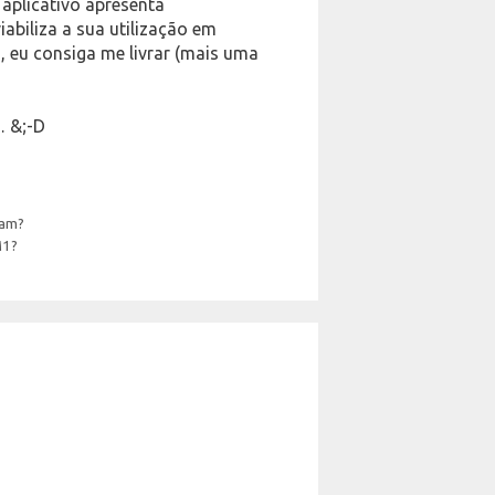
aplicativo apresenta
iabiliza a sua utilização em
 eu consiga me livrar (mais uma
… &;-D
tam?
M1?