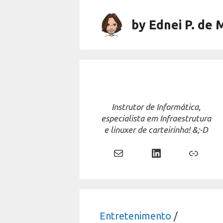
Skip
to
by Ednei P. de 
content
Instrutor de Informática,
especialista em Infraestrutura
e linuxer de carteirinha! &;-D
Mail
LinkedIn
Link
Entretenimento
/