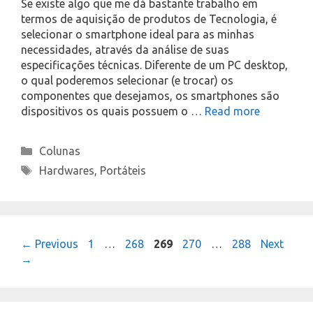
Se existe algo que me dá bastante trabalho em
termos de aquisição de produtos de Tecnologia, é
selecionar o smartphone ideal para as minhas
necessidades, através da análise de suas
especificações técnicas. Diferente de um PC desktop,
o qual poderemos selecionar (e trocar) os
componentes que desejamos, os smartphones são
dispositivos os quais possuem o …
Read more
Categories
Colunas
Tags
Hardwares
,
Portáteis
Page
Page
Page
Page
Page
←
Previous
1
…
268
269
270
…
288
Next
→