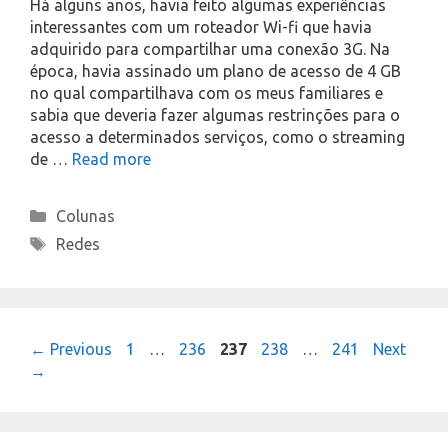
Há alguns anos, havia feito algumas experiências
interessantes com um roteador Wi-fi que havia
adquirido para compartilhar uma conexão 3G. Na
época, havia assinado um plano de acesso de 4 GB
no qual compartilhava com os meus familiares e
sabia que deveria fazer algumas restrinções para o
acesso a determinados serviços, como o streaming
de …
Read more
Categories
Colunas
Tags
Redes
Page
Page
Page
Page
Page
←
Previous
1
…
236
237
238
…
241
Next
→