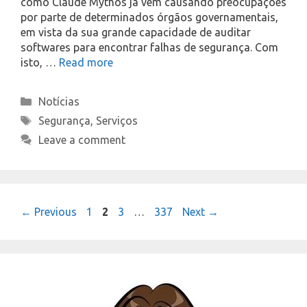
como Claude Mythos já vem causando preocupações
por parte de determinados órgãos governamentais,
em vista da sua grande capacidade de auditar
softwares para encontrar falhas de segurança. Com
isto, …
Read more
Categories
Notícias
Tags
Segurança
,
Serviços
Leave a comment
Page
Page
Page
Page
←
Previous
1
2
3
…
337
Next
→