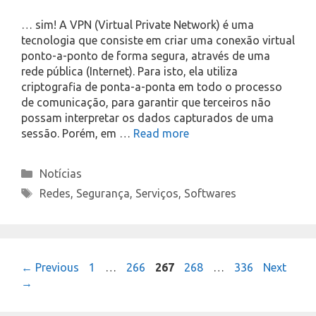
… sim! A VPN (Virtual Private Network) é uma
tecnologia que consiste em criar uma conexão virtual
ponto-a-ponto de forma segura, através de uma
rede pública (Internet). Para isto, ela utiliza
criptografia de ponta-a-ponta em todo o processo
de comunicação, para garantir que terceiros não
possam interpretar os dados capturados de uma
sessão. Porém, em …
Read more
Categories
Notícias
Tags
Redes
,
Segurança
,
Serviços
,
Softwares
Page
Page
Page
Page
Page
←
Previous
1
…
266
267
268
…
336
Next
→