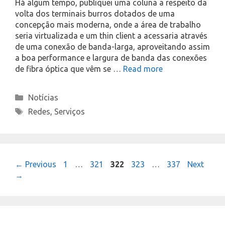
Há algum tempo, publiquei uma coluna a respeito da
volta dos terminais burros dotados de uma
concepção mais moderna, onde a área de trabalho
seria virtualizada e um thin client a acessaria através
de uma conexão de banda-larga, aproveitando assim
a boa performance e largura de banda das conexões
de fibra óptica que vêm se …
Read more
Categories
Notícias
Tags
Redes
,
Serviços
Page
Page
Page
Page
Page
←
Previous
1
…
321
322
323
…
337
Next
→