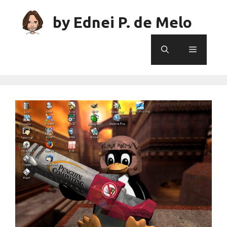
Skip
to
by Ednei P. de Melo
content
Menu