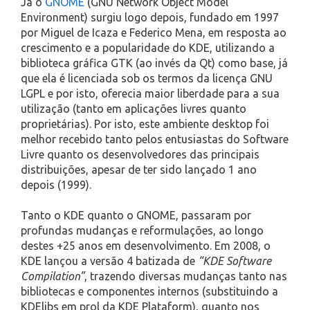
Já o
GNOME
(GNU Network Object Model
Environment) surgiu logo depois, fundado em 1997
por Miguel de Icaza e Federico Mena, em resposta ao
crescimento e a popularidade do KDE, utilizando a
biblioteca gráfica GTK (ao invés da Qt) como base, já
que ela é licenciada sob os termos da licença GNU
LGPL e por isto, oferecia maior liberdade para a sua
utilização (tanto em aplicações livres quanto
proprietárias). Por isto, este ambiente desktop foi
melhor recebido tanto pelos entusiastas do Software
Livre quanto os desenvolvedores das principais
distribuições, apesar de ter sido lançado 1 ano
depois (1999).
Tanto o KDE quanto o GNOME, passaram por
profundas mudanças e reformulações, ao longo
destes +25 anos em desenvolvimento. Em 2008, o
KDE lançou a versão 4 batizada de
“KDE Software
Compilation”
, trazendo diversas mudanças tanto nas
bibliotecas e componentes internos (substituindo a
KDElibs em prol da KDE Plataform), quanto nos