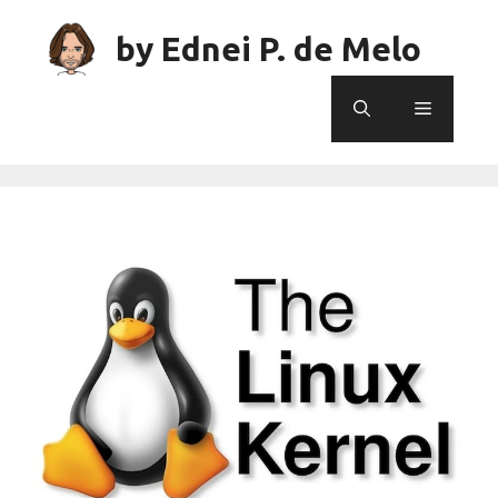
Skip
to
by Ednei P. de Melo
content
Menu