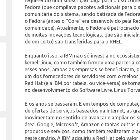
requerendo uma subscrição paga para o uso comer
Fedora (que compilava pacotes adicionais para o s
comunitária do sistema, sendo batizada de Fedora
o Fedora (antes o “Core” era desenvolvido pela Red
comunidade). Atualmente, o Fedora é patrocinado p
de muitas inovações tecnológicas, que são inicial
derem certo) são transferidas para o RHEL.
Enquanto isso, a IBM não só investia no ecossist
kernel Linux, como também firmou uma parceria c
esses anos, ambas as empresas se beneficiaram, p
um dos fornecedores de servidores com o melhor s
Red Hat (e a IBM por tabela, ou vice-versa) se to
no desenvolvimento do Software Livre. Linus Torva
E os anos se passaram. E em tempos de computa
de ofertas de serviços baseados na Internet, as g
movimentam no sentido de avançar e ampliar os 
área. Google, Microsoft, Amazon e tantas outras
produtos e serviços, como também realizaram a aq
neste cenário. A IBM adquiriu a Red Hat pelo valor 