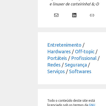
e linuxer de carteirinha! &;-D
Mail
LinkedIn
Link
Entretenimento
/
Hardwares
/
Off-topic
/
Portáteis
/
Profissional
/
Redes
/
Segurança
/
Serviços
/
Softwares
Todo o conteúdo deste site está
licenciado sob os termos da
GNU