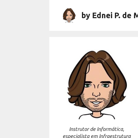
Skip
to
by Ednei P. de 
content
Instrutor de Informática,
especialista em Infraestrutura