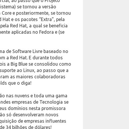
cial, ao passo que o Projeto
istema) se tornou a versão
 Core e posteriormente, se tornou
 Hat e os pacotes “Extra”, pela
ela Red Hat, a qual se beneficia
mente aplicadas no Fedora e (se
ema de Software Livre baseado no
om a Red Hat. E durante todos
ois a Big Blue se consolidou como
uporte ao Linux, ao passo que a
rnaram as maiores colaboradoras
lds que o diga!
ção nas nuvens e toda uma gama
randes empresas de Tecnologia se
seus domínios nesta promissora
 não só desenvolveram novos
uisição de empresas influentes
de 34 bilhões de dólares!