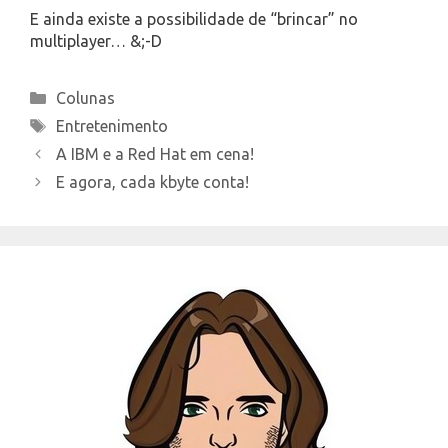
E ainda existe a possibilidade de “brincar” no
multiplayer… &;-D
Categories
Colunas
Tags
Entretenimento
A IBM e a Red Hat em cena!
E agora, cada kbyte conta!