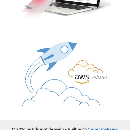
© 2026 by Ednei P. de Melo
• Built with
GeneratePress