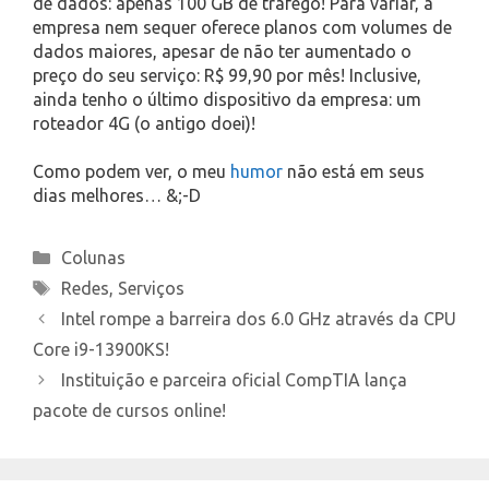
de dados: apenas 100 GB de tráfego! Para variar, a
empresa nem sequer oferece planos com volumes de
dados maiores, apesar de não ter aumentado o
preço do seu serviço: R$ 99,90 por mês! Inclusive,
ainda tenho o último dispositivo da empresa: um
roteador 4G (o antigo doei)!
Como podem ver, o meu
humor
não está em seus
dias melhores… &;-D
Categories
Colunas
Tags
Redes
,
Serviços
Intel rompe a barreira dos 6.0 GHz através da CPU
Core i9-13900KS!
Instituição e parceira oficial CompTIA lança
pacote de cursos online!