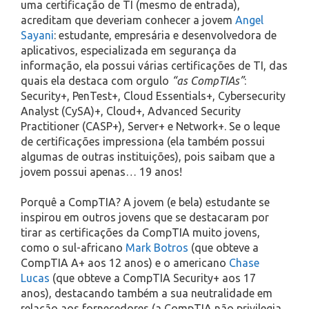
uma certificação de TI (mesmo de entrada),
acreditam que deveriam conhecer a jovem
Angel
Sayani
: estudante, empresária e desenvolvedora de
aplicativos, especializada em segurança da
informação, ela possui várias certificações de TI, das
quais ela destaca com orgulo
“as CompTIAs”
:
Security+, PenTest+, Cloud Essentials+, Cybersecurity
Analyst (CySA)+, Cloud+, Advanced Security
Practitioner (CASP+), Server+ e Network+. Se o leque
de certificações impressiona (ela também possui
algumas de outras instituições), pois saibam que a
jovem possui apenas… 19 anos!
Porquê a CompTIA? A jovem (e bela) estudante se
inspirou em outros jovens que se destacaram por
tirar as certificações da CompTIA muito jovens,
como o sul-africano
Mark Botros
(que obteve a
CompTIA A+ aos 12 anos) e o americano
Chase
Lucas
(que obteve a CompTIA Security+ aos 17
anos), destacando também a sua neutralidade em
relação aos fornecedores (a CompTIA não privilegia