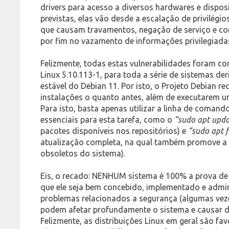
drivers para acesso a diversos hardwares e dispos
previstas, elas vão desde a escalação de privilégi
que causam travamentos, negação de serviço e c
por fim no vazamento de informações privilegiada
Felizmente, todas estas vulnerabilidades foram cor
Linux 5.10.113-1, para toda a série de sistemas d
estável do Debian 11. Por isto, o Projeto Debian 
instalações o quanto antes, além de executarem um
Para isto, basta apenas utilizar a linha de coman
essenciais para esta tarefa, como o
“sudo apt upda
pacotes disponíveis nos repositórios) e
“sudo apt 
atualização completa, na qual também promove a
obsoletos do sistema).
Eis, o recado: NENHUM sistema é 100% a prova de 
que ele seja bem concebido, implementado e admin
problemas relacionados a segurança (algumas vez
podem afetar profundamente o sistema e causar di
Felizmente, as distribuições Linux em geral são fa