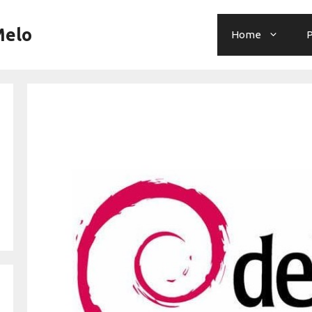
Melo
Home
P