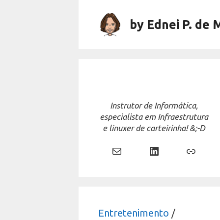
Skip
to
by Ednei P. de 
content
Instrutor de Informática,
especialista em Infraestrutura
e linuxer de carteirinha! &;-D
Mail
LinkedIn
Link
Entretenimento
/