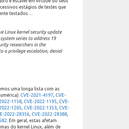
uro e estável em virtude do seus
cessivos estágios de testes que
mente testados…
e Linux kernel security update
 system series to address 19
urity researchers in the
 a privilege escalation, denial
temos uma longa lista com as
numérica):
CVE-2021-4197
,
CVE-
2022-1158
,
CVE-2022-1195
,
CVE-
2022-1205
,
CVE-2022-1353
,
CVE-
E-2022-28356
,
CVE-2022-28388
,
582
. Em geral, estas afetam
mas do kernel Linux, além de