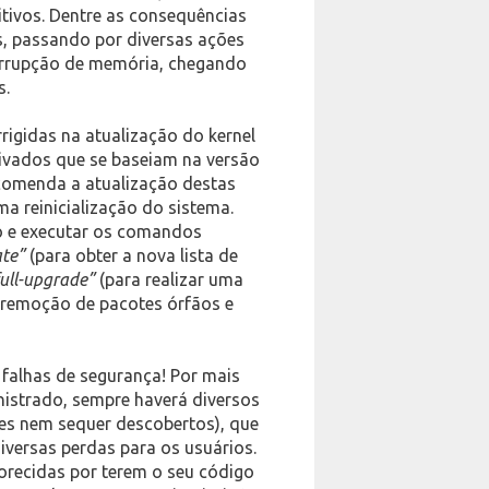
itivos. Dentre as consequências
os, passando por diversas ações
orrupção de memória, chegando
s.
rigidas na atualização do kernel
erivados que se baseiam na versão
recomenda a atualização destas
a reinicialização do sistema.
do e executar os comandos
te”
(para obter a nova lista de
full-upgrade”
(para realizar uma
 remoção de pacotes órfãos e
falhas de segurança! Por mais
istrado, sempre haverá diversos
es nem sequer descobertos), que
versas perdas para os usuários.
vorecidas por terem o seu código