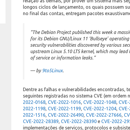
relação as demais, por prover um sistema mais seg
longos ciclos de lançamento, os quais possuem su
no final das contas, entregam pacotes exaustiva
“The Debian Project published this week a massiv
for its Debian GNU/Linux 11 ‘Bullseye’ operating
security vulnerabilities discovered by various sec
upstream Linux 5.10 LTS kernel, which may lead to
of service or information leaks.”
— by
9to5Linux
.
Dentre as falhas e vulnerabilidades encontradas, 
seguintes registradas no sistema CVE (em ordem 
2022-0168
,
CVE-2022-1016
,
CVE-2022-1048
,
CVE-
2022-1198
,
CVE-2022-1199
,
CVE-2022-1204
,
CVE-
2022-1516
,
CVE-2022-26490
,
CVE-2022-27666
,
CV
CVE-2022-28389
,
CVE-2022-28390
e
CVE-2022-29
implementações de serviços, protocolos e subsiste