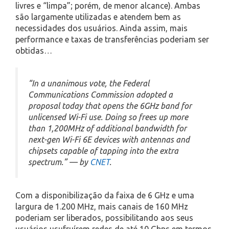
livres e “limpa”; porém, de menor alcance). Ambas
são largamente utilizadas e atendem bem as
necessidades dos usuários. Ainda assim, mais
performance e taxas de transferências poderiam ser
obtidas…
“In a unanimous vote, the Federal
Communications Commission adopted a
proposal today that opens the 6GHz band for
unlicensed Wi-Fi use. Doing so frees up more
than 1,200MHz of additional bandwidth for
next-gen Wi-Fi 6E devices with antennas and
chipsets capable of tapping into the extra
spectrum.” — by
CNET
.
Com a disponibilização da faixa de 6 GHz e uma
largura de 1.200 MHz, mais canais de 160 MHz
poderiam ser liberados, possibilitando aos seus
usuários usufruírem redes de até 10 Gbps em termos