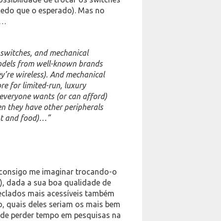
cedo que o esperado). Mas no
s…
switches, and mechanical
odels from well-known brands
hey’re wireless). And mechanical
e for limited-run, luxury
everyone wants (or can afford)
n they have other peripherals
ent and food)…”
 consigo me imaginar trocando-o
), dada a sua boa qualidade de
teclados mais acessíveis também
o, quais deles seriam os mais bem
 de perder tempo em pesquisas na