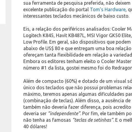
sua ferramenta de pesquisa preferida, não deixem
excelente publicação do portal
Tom’s Hardware
, q
interessantes teclados mecânicos de baixo custo.
Eis, a relação dos periféricos analisados: Cooler 
Logitech K845, Havit KB487L, MSI Vigor GK50 Elit
Low Profile. Em geral, são dispositivos que podem
abaixo de US$ 80 e que entregam uma boa relação 
ofereçam tanta flexibilidade em relação a variedad
Embora os editores tenham eleito o Cooler Maste
número #1 da lista, gostei mesmo foi do Redragon
Além de compacto (60%) e dotado de um visual sób
único dos teclados que não possui problemas rela
máximo, teremos apenas algumas dificuldades par
(combinação de teclas). Além disso, a ausência de
também não deveria fazer diferença, pois acredito 
deveria ser
“independente”
. Por fim, ele também po
não tenha as famosas
“teclas de setinhas”
. E o me
40 dólares!