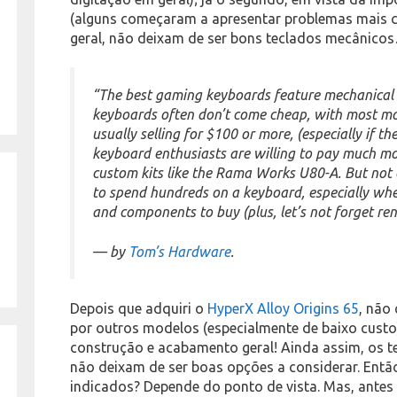
(alguns começaram a apresentar problemas mais 
geral, não deixam de ser bons teclados mecânico
“The best gaming keyboards feature mechanical 
keyboards often don’t come cheap, with most m
usually selling for $100 or more, (especially if t
keyboard enthusiasts are willing to pay much mor
custom kits like the Rama Works U80-A. But not 
to spend hundreds on a keyboard, especially whe
and components to buy (plus, let’s not forget r
— by
Tom’s Hardware
.
Depois que adquiri o
HyperX Alloy Origins 65
, não
por outros modelos (especialmente de baixo custo
construção e acabamento geral! Ainda assim, os 
não deixam de ser boas opções a considerar. Entã
indicados? Depende do ponto de vista. Mas, antes