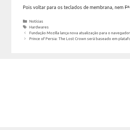
Pois voltar para os teclados de membrana, nem
F*
Categories
Notícias
Tags
Hardwares
Fundação Mozilla lança nova atualização para o navegad
Prince of Persia: The Lost Crown será baseado em plataf