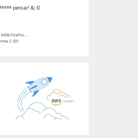
*****
pensar! &;-D
or WEB Firefox…
orma 2.5D!