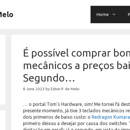
Melo
Home
P
É possível comprar bo
mecânicos a preços ba
Segundo…
8 June 2023
by
Ednei P. de Melo
… o portal Tom’s Hardware, sim! Me tornei fã desta
presente momento, já tive 3 teclados mecânicos re
dois primeiros de baixo custo: o
Redragon Kumar
primeiro deixou a desejar por causa dos switches
digitação em geral); já o segundo, em vista da imp