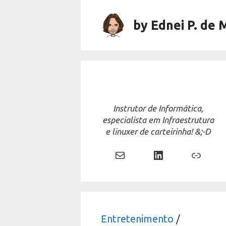
Skip
to
by Ednei P. de 
content
Instrutor de Informática,
especialista em Infraestrutura
e linuxer de carteirinha! &;-D
Mail
LinkedIn
Link
Entretenimento
/