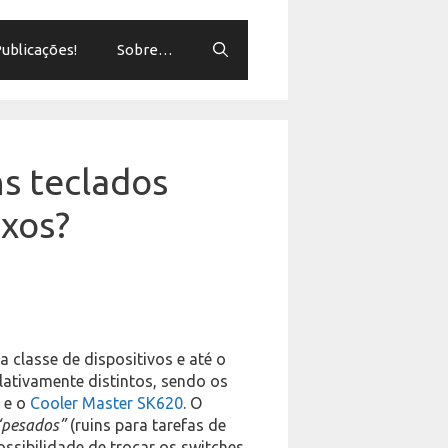
ublicações!
Sobre…
ns teclados
ixos?
 classe de dispositivos e até o
lativamente distintos, sendo os
a
e o
Cooler Master SK620
. O
“pesados”
(ruins para tarefas de
ossibilidade de trocar os switches