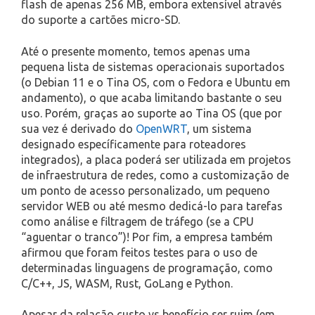
flash de apenas 256 MB, embora extensível através
do suporte a cartões micro-SD.
Até o presente momento, temos apenas uma
pequena lista de sistemas operacionais suportados
(o Debian 11 e o Tina OS, com o Fedora e Ubuntu em
andamento), o que acaba limitando bastante o seu
uso. Porém, graças ao suporte ao Tina OS (que por
sua vez é derivado do
OpenWRT
, um sistema
designado específicamente para roteadores
integrados), a placa poderá ser utilizada em projetos
de infraestrutura de redes, como a customização de
um ponto de acesso personalizado, um pequeno
servidor WEB ou até mesmo dedicá-lo para tarefas
como análise e filtragem de tráfego (se a CPU
“aguentar o tranco”)! Por fim, a empresa também
afirmou que foram feitos testes para o uso de
determinadas linguagens de programação, como
C/C++, JS, WASM, Rust, GoLang e Python.
Apesar da relação custo vs benefício ser ruim (em