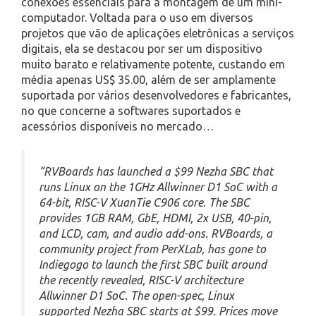
conexões essenciais para a montagem de um mini-
computador. Voltada para o uso em diversos
projetos que vão de aplicações eletrônicas a serviços
digitais, ela se destacou por ser um dispositivo
muito barato e relativamente potente, custando em
média apenas US$ 35.00, além de ser amplamente
suportada por vários desenvolvedores e fabricantes,
no que concerne a softwares suportados e
acessórios disponíveis no mercado…
“RVBoards has launched a $99 Nezha SBC that
runs Linux on the 1GHz Allwinner D1 SoC with a
64-bit, RISC-V XuanTie C906 core. The SBC
provides 1GB RAM, GbE, HDMI, 2x USB, 40-pin,
and LCD, cam, and audio add-ons. RVBoards, a
community project from PerXLab, has gone to
Indiegogo to launch the first SBC built around
the recently revealed, RISC-V architecture
Allwinner D1 SoC. The open-spec, Linux
supported Nezha SBC starts at $99. Prices move