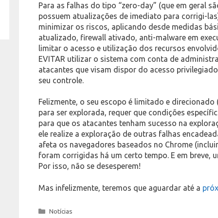
Para as falhas do tipo “zero-day” (que em geral 
possuem atualizações de imediato para corrigi-las
minimizar os riscos, aplicando desde medidas bás
atualizado, firewall ativado, anti-malware em execu
limitar o acesso e utilização dos recursos envolvi
EVITAR utilizar o sistema com conta de administrad
atacantes que visam dispor do acesso privilegiado
seu controle.
Felizmente, o seu escopo é limitado e direcionado 
para ser explorada, requer que condições específica
para que os atacantes tenham sucesso na exploraç
ele realize a exploração de outras falhas encadea
afeta os navegadores baseados no Chrome (inclui
foram corrigidas há um certo tempo. E em breve, u
Por isso, não se desesperem!
Mas infelizmente, teremos que aguardar até a
próx
Categories
Notícias