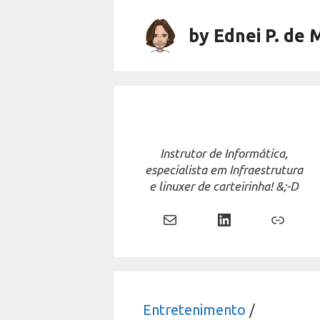
Skip
to
by Ednei P. de 
content
Instrutor de Informática,
especialista em Infraestrutura
e linuxer de carteirinha! &;-D
Mail
LinkedIn
Link
Entretenimento
/