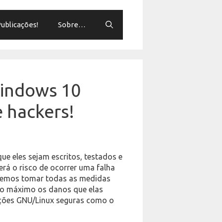
ublicações!
Sobre…
Windows 10
e hackers!
ue eles sejam escritos, testados e
rá o risco de ocorrer uma falha
remos tomar todas as medidas
r ao máximo os danos que elas
uições GNU/Linux seguras como o