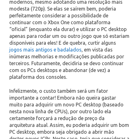
modernos, mesmo adotando uma resolução mais
modesta (720p). Se elas se saírem bem, poderia
perfeitamente considerar a possibilidade de
continuar com o Xbox One como plataforma
“oficial” (enquanto ela durar) e utilizar o PC desktop
apenas para rodar um ou outro jogo que só estariam
disponíveis para eles! E de quebra, curtir alguns
jogos mais antigos e badalados
, em vista das
inúmeras melhorias e modificações publicadas por
terceiros. Futuramente, decidiria se devo continuar
com os PCs desktops e abandonar (de vez) a
plataforma dos consoles.
Infelizmente, o custo também será um fator
importante a contar! Embora não queira gastar
muito para adquirir um novo PC desktop (baseado
nesta nova linha de CPUs), por outro lado ela
certamente forçará a redução de preço da
arquitetura atual. Assim, eu poderia adquirir um bom
PC desktop, embora seja obrigado a abrir mão
destes novos IGPs. Neste caso, teria que considerar a