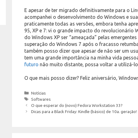
E apesar de ter migrado definitivamente para o Li
acompanhei o desenvolvimento do Windows e suas v
praticamente todas as versões, embora tenha ap
95, XP e 7: vi o grande impacto do revolucionário
do Windows XP ser “ameaçada” pelas emergentes di
superação do Windows 7 após o fracasso retumban
também posso dizer que apesar de não ser um usuá
tem uma grande importância na minha vida pessoal
futuro
não muito distante, possa voltar a utilizá-
O que mais posso dizer? Feliz aniversário, Window
Categories
Notícias
Tags
Softwares
O que esperar do (novo) Fedora Workstation 33?
Dicas para a Black Friday: Kindle (básico) de 10a. geração!