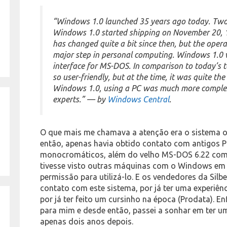
“Windows 1.0 launched 35 years ago today. Two
Windows 1.0 started shipping on November 20,
has changed quite a bit since then, but the oper
major step in personal computing. Windows 1.0 w
interface for MS-DOS. In comparison to today’s 
so user-friendly, but at the time, it was quite t
Windows 1.0, using a PC was much more complex
experts.” — by
Windows Central
.
O que mais me chamava a atenção era o sistema o
então, apenas havia obtido contato com antigos 
monocromáticos, além do velho MS-DOS 6.22 como
tivesse visto outras máquinas com o Windows em 
permissão para utilizá-lo. E os vendedores da Silb
contato com este sistema, por já ter uma experiê
por já ter feito um cursinho na época (Prodata). E
para mim e desde então, passei a sonhar em ter um
apenas dois anos depois.