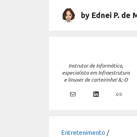
Skip
to
by Ednei P. de 
content
Instrutor de Informática,
especialista em Infraestrutura
e linuxer de carteirinha! &;-D
Mail
LinkedIn
Link
Entretenimento
/