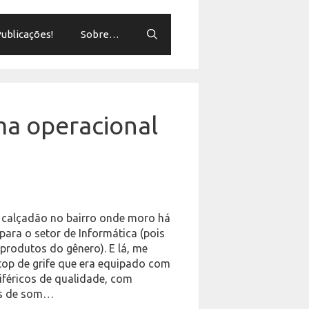
ublicações!
Sobre…
ema operacional
calçadão no bairro onde moro há
 para o setor de Informática (pois
produtos do gênero). E lá, me
top de grife que era equipado com
iféricos de qualidade, com
has de som…