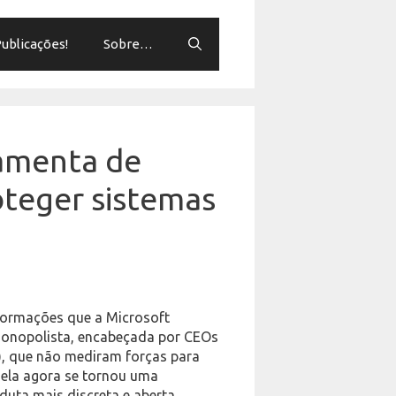
ublicações!
Sobre…
ramenta de
oteger sistemas
formações que a Microsoft
monopolista, encabeçada por CEOs
er), que não mediram forças para
, ela agora se tornou uma
duta mais discreta e aberta