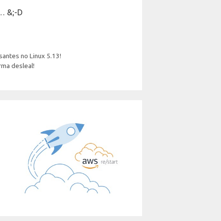
r… &;-D
antes no Linux 5.13!
rma desleal!