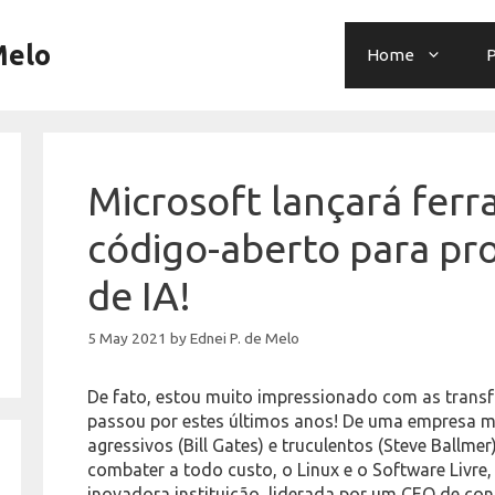
Melo
Home
P
Microsoft lançará fer
código-aberto para pr
de IA!
5 May 2021
by
Ednei P. de Melo
De fato, estou muito impressionado com as trans
passou por estes últimos anos! De uma empresa 
agressivos (Bill Gates) e truculentos (Steve Ballm
combater a todo custo, o Linux e o Software Livre
inovadora instituição, liderada por um CEO de con