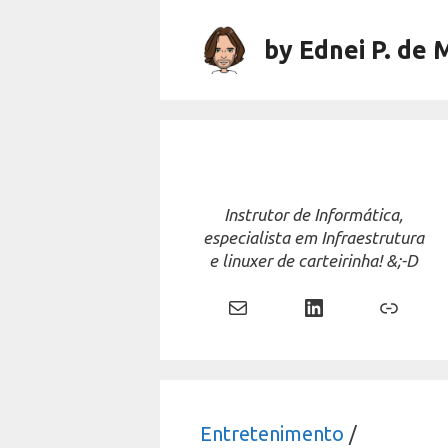
Skip
to
by Ednei P. de 
content
Instrutor de Informática,
especialista em Infraestrutura
e linuxer de carteirinha! &;-D
Mail
LinkedIn
Link
Entretenimento
/