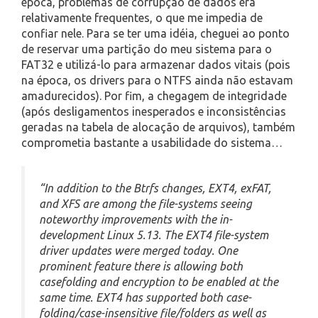
época, problemas de corrupção de dados era
relativamente frequentes, o que me impedia de
confiar nele. Para se ter uma idéia, cheguei ao ponto
de reservar uma partição do meu sistema para o
FAT32 e utilizá-lo para armazenar dados vitais (pois
na época, os drivers para o NTFS ainda não estavam
amadurecidos). Por fim, a chegagem de integridade
(após desligamentos inesperados e inconsistências
geradas na tabela de alocação de arquivos), também
comprometia bastante a usabilidade do sistema…
“In addition to the Btrfs changes, EXT4, exFAT,
and XFS are among the file-systems seeing
noteworthy improvements with the in-
development Linux 5.13. The EXT4 file-system
driver updates were merged today. One
prominent feature there is allowing both
casefolding and encryption to be enabled at the
same time. EXT4 has supported both case-
folding/case-insensitive file/folders as well as