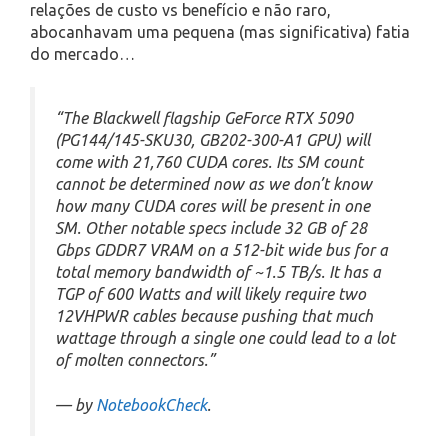
relações de custo vs benefício e não raro,
abocanhavam uma pequena (mas significativa) fatia
do mercado…
“The Blackwell flagship GeForce RTX 5090
(PG144/145-SKU30, GB202-300-A1 GPU) will
come with 21,760 CUDA cores. Its SM count
cannot be determined now as we don’t know
how many CUDA cores will be present in one
SM. Other notable specs include 32 GB of 28
Gbps GDDR7 VRAM on a 512-bit wide bus for a
total memory bandwidth of ~1.5 TB/s. It has a
TGP of 600 Watts and will likely require two
12VHPWR cables because pushing that much
wattage through a single one could lead to a lot
of molten connectors.”
— by
NotebookCheck
.