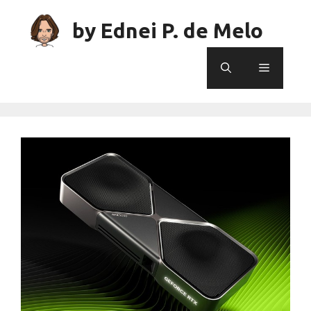
Skip
to
by Ednei P. de Melo
content
Menu