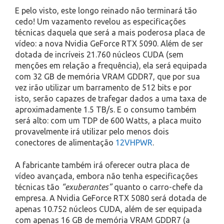
E pelo visto, este longo reinado não terminará tão
cedo! Um vazamento revelou as especificações
técnicas daquela que será a mais poderosa placa de
vídeo: a nova Nvidia GeForce RTX 5090. Além de ser
dotada de incríveis 21.760 núcleos CUDA (sem
menções em relação a frequência), ela será equipada
com 32 GB de memória VRAM GDDR7, que por sua
vez irão utilizar um barramento de 512 bits e por
isto, serão capazes de trafegar dados a uma taxa de
aproximadamente 1.5 TB/s. E o consumo também
será alto: com um TDP de 600 Watts, a placa muito
provavelmente irá utilizar pelo menos dois
conectores de alimentação
12VHPWR
.
A fabricante também irá oferecer outra placa de
vídeo avançada, embora não tenha especificações
técnicas tão
“exuberantes”
quanto o carro-chefe da
empresa. A Nvidia GeForce RTX 5080 será dotada de
apenas 10.752 núcleos CUDA, além de ser equipada
com apenas 16 GB de memória VRAM GDDR7 (a