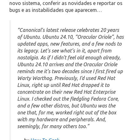
novo sistema, conferir as novidades e reportar os
bugs e as instabilidades que aparecem…
“Canonical’s latest release celebrates 20 years
of Ubuntu. Ubuntu 24.10, “Oracular Oriole”, has
updated apps, new features, and a few nods to
its legacy. Let’s see what’s in it, apart from
nostalgia. As if I didn’t feel old enough already,
Ubuntu 24.10 arrives and the Oracular Oriole
reminds me it’s two decades since I first fired up
Warty Warthog. Previously, I’d used Red Hat
Linux, right up until Red Hat dropped it to
concentrate on their new Red Hat Enterprise
Linux. I checked out the fledgling Fedora Core,
and a few other distros, but Ubuntu was the
one that, for me, worked right out of the box
with my hardware and peripherals. And,
seemingly, for many others too.”