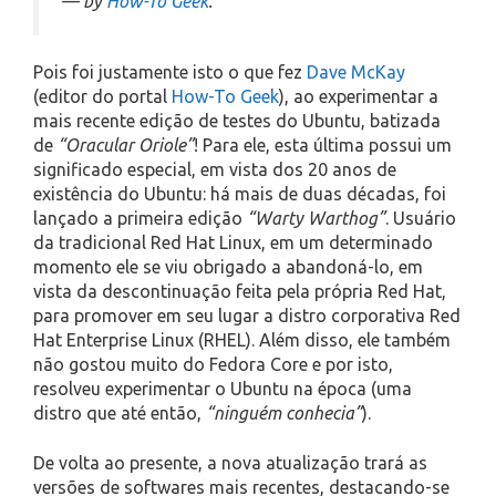
— by
How-To Geek
.
Pois foi justamente isto o que fez
Dave McKay
(editor do portal
How-To Geek
), ao experimentar a
mais recente edição de testes do Ubuntu, batizada
de
“Oracular Oriole”
! Para ele, esta última possui um
significado especial, em vista dos 20 anos de
existência do Ubuntu: há mais de duas décadas, foi
lançado a primeira edição
“Warty Warthog”
. Usuário
da tradicional Red Hat Linux, em um determinado
momento ele se viu obrigado a abandoná-lo, em
vista da descontinuação feita pela própria Red Hat,
para promover em seu lugar a distro corporativa Red
Hat Enterprise Linux (RHEL). Além disso, ele também
não gostou muito do Fedora Core e por isto,
resolveu experimentar o Ubuntu na época (uma
distro que até então,
“ninguém conhecia”
).
De volta ao presente, a nova atualização trará as
versões de softwares mais recentes, destacando-se