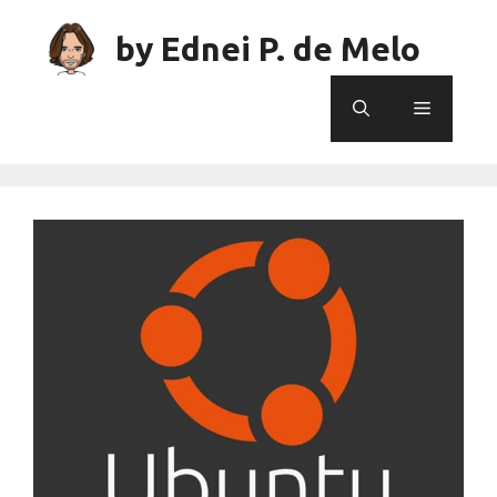
Skip
to
by Ednei P. de Melo
content
Menu