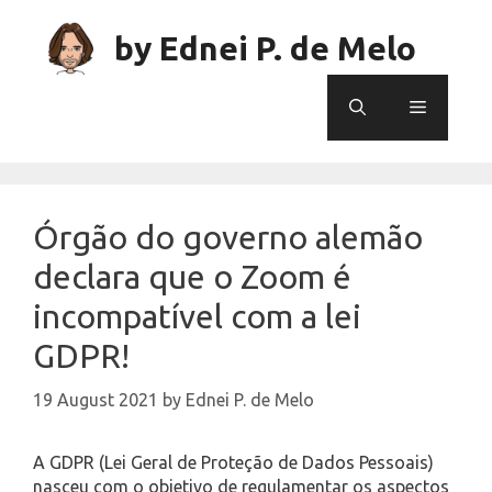
Skip
to
by Ednei P. de Melo
content
Menu
Órgão do governo alemão
declara que o Zoom é
incompatível com a lei
GDPR!
19 August 2021
by
Ednei P. de Melo
A GDPR (Lei Geral de Proteção de Dados Pessoais)
nasceu com o objetivo de regulamentar os aspectos