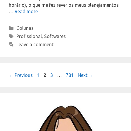
horário), o que me fez rever os meus planejamentos
…
Read more
Categories
Colunas
Tags
Profissional
,
Softwares
Leave a comment
Page
Page
Page
Page
←
Previous
1
2
3
…
781
Next
→