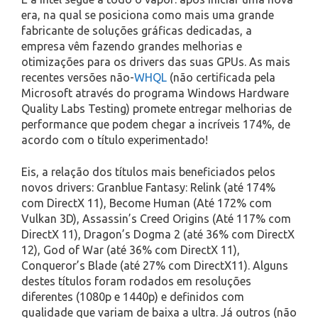
era, na qual se posiciona como mais uma grande
fabricante de soluções gráficas dedicadas, a
empresa vêm fazendo grandes melhorias e
otimizações para os drivers das suas GPUs. As mais
recentes versões não-
WHQL
(não certificada pela
Microsoft através do programa Windows Hardware
Quality Labs Testing) promete entregar melhorias de
performance que podem chegar a incríveis 174%, de
acordo com o título experimentado!
Eis, a relação dos títulos mais beneficiados pelos
novos drivers: Granblue Fantasy: Relink (até 174%
com DirectX 11), Become Human (Até 172% com
Vulkan 3D), Assassin’s Creed Origins (Até 117% com
DirectX 11), Dragon’s Dogma 2 (até 36% com DirectX
12), God of War (até 36% com DirectX 11),
Conqueror’s Blade (até 27% com DirectX11). Alguns
destes títulos foram rodados em resoluções
diferentes (1080p e 1440p) e definidos com
qualidade que variam de baixa a ultra. Já outros (não