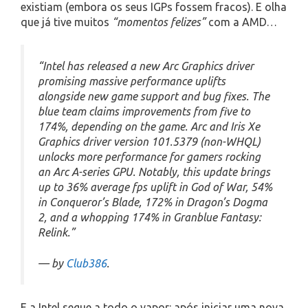
existiam (embora os seus IGPs fossem fracos). E olha
que já tive muitos
“momentos felizes”
com a AMD…
“Intel has released a new Arc Graphics driver
promising massive performance uplifts
alongside new game support and bug fixes. The
blue team claims improvements from five to
174%, depending on the game. Arc and Iris Xe
Graphics driver version 101.5379 (non-WHQL)
unlocks more performance for gamers rocking
an Arc A-series GPU. Notably, this update brings
up to 36% average fps uplift in God of War, 54%
in Conqueror’s Blade, 172% in Dragon’s Dogma
2, and a whopping 174% in Granblue Fantasy:
Relink.”
— by
Club386
.
E a Intel segue a todo o vapor: após iniciar uma nova