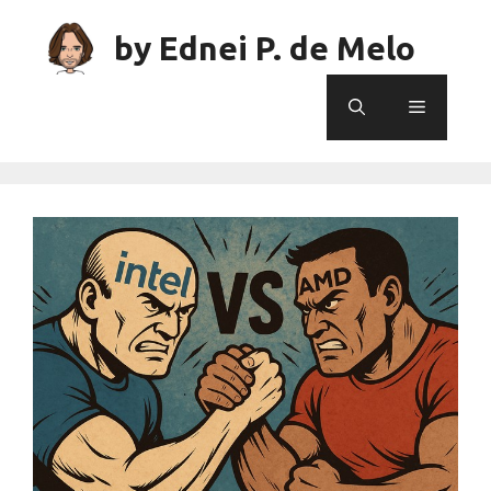
Skip
to
by Ednei P. de Melo
content
Menu