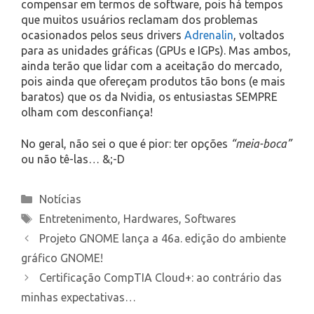
compensar em termos de software, pois há tempos
que muitos usuários reclamam dos problemas
ocasionados pelos seus drivers
Adrenalin
, voltados
para as unidades gráficas (GPUs e IGPs). Mas ambos,
ainda terão que lidar com a aceitação do mercado,
pois ainda que ofereçam produtos tão bons (e mais
baratos) que os da Nvidia, os entusiastas SEMPRE
olham com desconfiança!
No geral, não sei o que é pior: ter opções
“meia-boca”
ou não tê-las… &;-D
Categories
Notícias
Tags
Entretenimento
,
Hardwares
,
Softwares
Projeto GNOME lança a 46a. edição do ambiente
gráfico GNOME!
Certificação CompTIA Cloud+: ao contrário das
minhas expectativas…